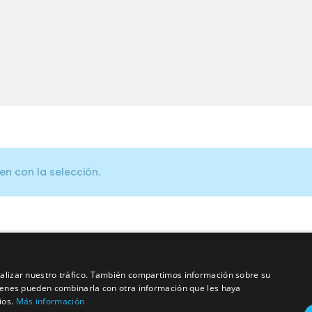
n con la selección.
analizar nuestro tráfico. También compartimos información sobre su
quienes pueden combinarla con otra información que les haya
ios.
Más información