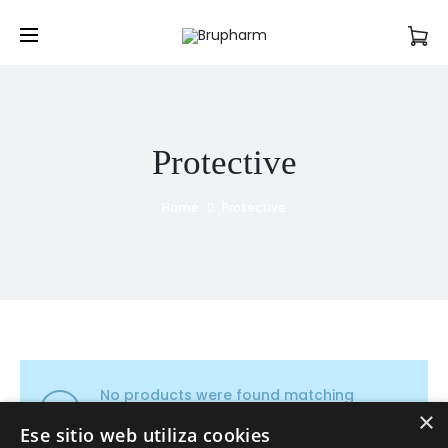
Protective
Home
Protective
No products were found matching
×
your selection.
Ese sitio web utiliza cookies